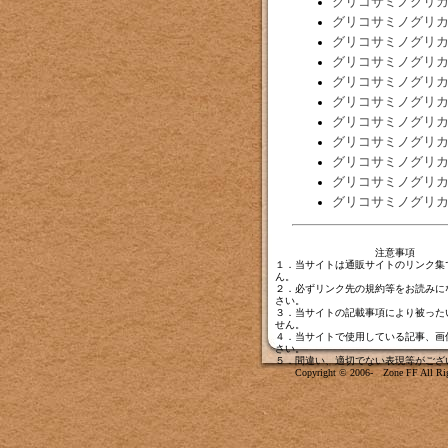
グリコサミノグリ
グリコサミノグリ
グリコサミノグリ
グリコサミノグリ
グリコサミノグリ
グリコサミノグリ
グリコサミノグリ
グリコサミノグリ
グリコサミノグリ
グリコサミノグリ
グリコサミノグリ
注意事項
１．当サイトは通販サイトのリンク集
ん。
２．必ずリンク先の規約等をお読みに
さい。
３．当サイトの記載事項により被った
せん。
４．当サイトで使用している記事、画
さい。
５．間違い、適切でない表現等がござ
Copyright © 2006- Zone FF All Rig