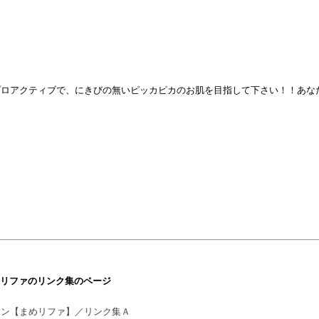
プロアクティブで、にきびの無いピッカピカのお肌を目指して下さい！！あな
リファのリンク集のページ
カン【まめリファ】／リンク集Ａ