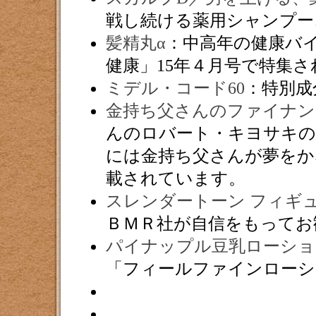
戦し続ける薬用シャンプー
髪精丸α
：中高年の健康バ
健康」15年４月号で特集
ミデル・コード60
：特別成
金持ち父さんのファイナ
んのロバート・キヨサキ
には金持ち父さんが夢をか
載されています。
スレンダートーン フィギ
ＢＭＲ社が自信をもってお
パイナップル豆乳ローショ
「フィールファインローシ