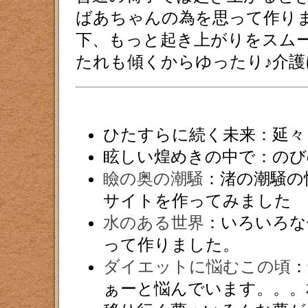
ばあちゃんの為を思って作り
下、もっと起き上がりをスム
たれも傾くからゆったり♪介
ひたすらに続く未来：延々
眩しい煌めきの中で：のび
瞼の奥の潮騒
：渚の潮騒の
サイトを作ってみました
水のある世界
：いろいろな
って作りました。
ダイエットに悩むこの頃
：
ぁーと悩んでいます。。。